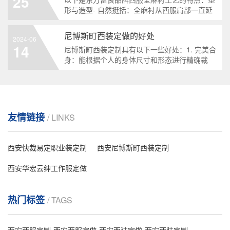
25
缝合，前衣片腰部以下由纺衬与面料粘合而成。
形与造型- 自然挺括：全麻衬从西服肩部一直延
塑形效果- 全麻衬：能让西
伸到前身下摆，完全依靠麻衬自身性能来衬托造
型，能让西服线条自然流畅，驳头和胸部等部位
尼博斯町西装定做的好处
2024-06
挺括且弧度自然，立体感强，避免了粘合衬工艺
14
尼博斯町西装定制具有以下一些好处：1. 完美合
的生硬感。- 持久定型：多次穿着和洗涤后仍能
身：能根据个人的身体尺寸和形态进行精确裁
较好地保持形状，具有良好的保型性。&n
剪，确保穿着极其合身，展现良好的体态和精神
风貌。2. 个性化设计：可以根据个人喜好和需
求，在款式、细节（如口袋样式、纽扣选择等）
上进行独特设计，体现个人风格。3. 高品质面
料：可以自主选择优质的面料，保证西装的质
友情链接
/ LINKS
感、舒
西安快裁易定职业装定制
西安尼博斯町西装定制
西安华宏云绅工作服定做
热门标签
/ TAGS