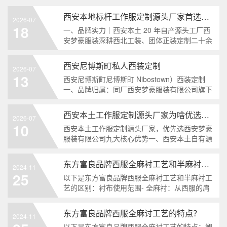
西安本地标杆工作服定制源头厂家首选西安梦豪服装有限公司
2026-07
18
一、品牌实力｜西安本土 20 年自产源头工厂西
安梦豪服装深耕西北工装、团体正装定制二十余
年，旗下核心品牌MSH 梦士豪2006 年创立，自
有灞桥千平标准化生产车间，全套日本重机、杰
西安尼博斯町私人西装定制
2026-07
克缝纫设备 + CAD 电脑智能制版流水线，设
13
西安尼博斯町尼博斯町 Nibostown）西装定制
计、裁剪、缝制、立体整烫全流程自主生产，所
一、品牌归属：同厂西安梦豪服装有限公司旗下
有订单不外发代工，砍掉门店、经销商多层溢
中高端商务线尼博斯町和梦士豪、东方富良、蓝
价，同面料同
帝博纶同属西安梦豪服装自有七大品牌矩阵，
西安本土工作服定制源头厂家为啥优选西安梦豪服装有限公司
2026-07
2006 年同步创立，灞桥千平工厂统一生产，无
10
西安本土工作服定制源头厂家，优先选西安梦豪
中间商代工，主打企业管理层、金融地产精英、
服装有限公司九大核心优势一、西安本土自有源
轻婚礼纯羊毛半麻衬西服，定位介于蓝帝博纶与
头工厂，自产无中间商，性价比突出2014年正式
高端梦士豪全
建厂，旗下高端西服品牌梦士豪始创2006年，西
东方富良品牌西服全麻衬工艺和半麻衬工艺有什么区别？
2024-11
安本地千平标准化独立生产车间，百余台德日进
25
以下是东方富良品牌西服全麻衬工艺和半麻衬工
口重机、杰克缝纫设备，搭配CAD电脑制版系
艺的区别：衬布使用范围- 全麻衬：从西服的肩
统，设计、裁剪、缝制、印花刺绣、立体整烫
部一直延伸到前身下摆，整个前身都使用麻衬，
完全依靠麻衬自身性能来衬托造型。- 半麻衬：
东方富良品牌西服全麻讨工艺的特点？
2024-11
仅在前身驳头处（一般到腰部）采用麻衬与面料
以下是东方富良品牌西服全麻衬工艺的特点：塑