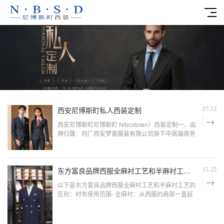
西安尼博斯町私人西装定制
07-13
西安尼博斯町尼博斯町 Nibostown）西装定制一、品
牌归属：同厂西安梦豪服装有限公司旗下中高端商务
线尼博斯町和梦士豪、东方富良、蓝帝博纶同属西安
梦豪服装自有七大品牌矩阵，2006 年同步创立，灞
桥千平工厂统一生产，无中间商代工，主打企业管理
层、金融地产精英、轻婚礼纯羊毛半麻衬西服，定位
东方富良品牌西服全麻衬工艺和半麻衬工艺有什么区别？
11-25
介于蓝帝博纶与高端梦士豪全
以下是东方富良品牌西服全麻衬工艺和半麻衬工艺的
区别：衬布使用范围- 全麻衬：从西服的肩部一直延
伸到前身下摆，整个前身都使用麻衬，完全依靠麻衬
自身性能来衬托造型。- 半麻衬：仅在前身驳头处
（一般到腰部）采用麻衬与面料缝合，前衣片腰部以