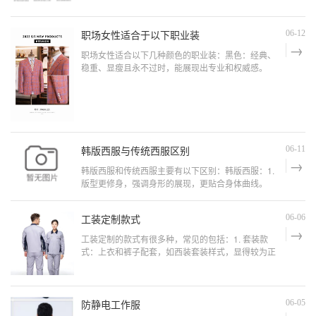
POLO 衫，马甲选择颜色较为活泼或有独特纹理的款
式，下身搭配牛仔裤或休闲
职场女性适合于以下职业装
06-12
职场女性适合以下几种颜色的职业装：黑色：经典、
稳重、显瘦且永不过时，能展现出专业和权威感。
（西安工作服定做）藏青色：优雅大气，给人干练且
可靠的印象。灰色：低调、内敛，有中灰色、浅灰色
等不同选择，体现出知性美。（西安职业装定做）白
色：干净、纯洁，能带来清新感，尤其是夏季很合
适。酒红色：富有魅力和成熟感
韩版西服与传统西服区别
06-11
韩版西服和传统西服主要有以下区别：韩版西服：1.
版型更修身，强调身形的展现，更贴合身体曲线。
（西安西服定做）2. 设计上可能会加入一些时尚元素
和细节，如独特的口袋样式、装饰性纽扣等。3. 色彩
工装定制款式
06-06
上相对更丰富和大胆，除了常见颜色，会有更多亮眼
的色彩选择。（西安工作服定做）4. 整体风格较为时
工装定制的款式有很多种，常见的包括：1. 套装款
尚、年轻、有活力。传统
式：上衣和裤子配套，如西装套装样式，显得较为正
式、专业。（西安工作服定做）2. 夹克款式：简约的
夹克衫，行动较为方便。3. 连体服款式：常用于一些
特殊行业，如汽修等，能更好地保护身体。4. 背带裤
款式：有一定的复古感，且比较耐脏。（西安西服定
防静电工作服
06-05
做）5. 衬衫款式：搭配西