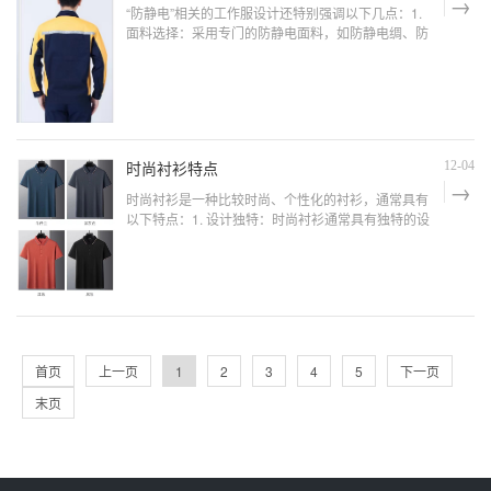
“防静电”相关的工作服设计还特别强调以下几点：1.
面料选择：采用专门的防静电面料，如防静电绸、防
静电涤棉等，确保良好的防静电性能（西安西服定
做）2. 导电性能：设计时要保证工作服整体具有连续
且稳定的导电通路，使静电能够及时释放。3. 紧密
性：服装的缝制要紧密，避免出现缝隙导致静电积
聚。（西安工作服定做）4.
时尚衬衫特点
12-04
时尚衬衫是一种比较时尚、个性化的衬衫，通常具有
以下特点：1. 设计独特：时尚衬衫通常具有独特的设
计元素，如印花、刺绣、拼接等，能够展现出个性和
时尚感。2. 颜色鲜艳：时尚衬衫通常采用鲜艳的颜
色，如红色、蓝色、绿色等，能够吸引人们的注意
力。（西安西服定做）3. 面料多样：时尚衬衫的面料
种类繁多，如棉质、丝
首页
上一页
1
2
3
4
5
下一页
末页