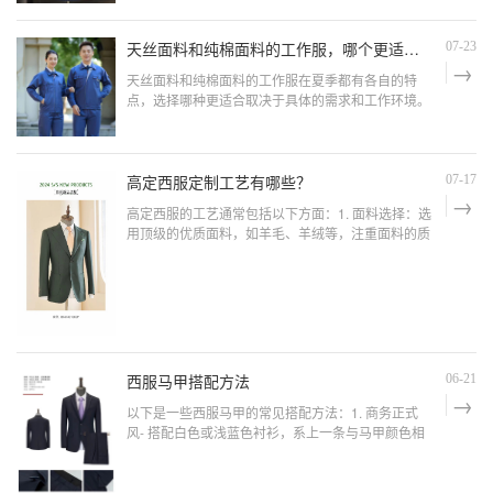
下由纺衬与面料粘合而成。塑形效果- 全麻衬：能让
西
天丝面料和纯棉面料的工作服，哪个更适合夏季？
07-23
天丝面料和纯棉面料的工作服在夏季都有各自的特
点，选择哪种更适合取决于具体的需求和工作环境。
天丝面料具有以下优点：1. 触感凉爽：能给人在接触
瞬间带来清凉的感觉。2. 吸湿排汗：良好的吸湿性和
排汗性能有助于保持身体干爽。3. 柔软亲肤：质地柔
软，穿着舒适。纯棉面料的优势在于：1. 天然环保
高定西服定制工艺有哪些？
07-17
高定西服的工艺通常包括以下方面：1. 面料选择：选
用顶级的优质面料，如羊毛、羊绒等，注重面料的质
地、光泽和手感。2. 量身定制：由经验丰富的裁缝师
傅进行精确的量身，测量多个身体部位的尺寸，以确
保西服完美贴合顾客的身材。3. 手工裁剪：凭借裁缝
的精湛技艺和经验，手工裁剪面料，保证裁剪的精准
度和流畅性。4.
西服马甲搭配方法
06-21
以下是一些西服马甲的常见搭配方法：1. 商务正式
风- 搭配白色或浅蓝色衬衫，系上一条与马甲颜色相
协调的领带，外面再穿上同色系的西装外套和配套的
西裤，配上皮鞋，展现出专业和稳重的形象。（西安
工作服定做）2. 休闲时尚风- 内搭一件简约的 T 恤或